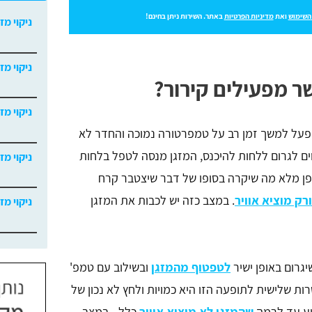
השימוש
ואת
מדיניות הפרטיות
באתר. השירות ניתן בחינם!
ניקוי מז
ניקוי מז
ר מפעילים קירור?
ניקוי מז
 פעל למשך זמן רב על טמפרטורה נמוכה והחדר לא
וים לגרום ללחות להיכנס, המזגן מנסה לטפל בלחות
ניקוי מז
ן מלא מה שיקרה בסופו של דבר שיצטבר קרח
ק מוציא אוויר
. במצב כזה יש לכבות את המזגן
ניקוי מז
גרום באופן ישיר
לטפטוף מהמזגן
ובשילוב עם טמפ'
ת שלישית לתופעה הזו היא כמויות ולחץ לא נכון של
גיע עד לרמה
שהמזגן לא מוציא אוויר
כלל - במצב