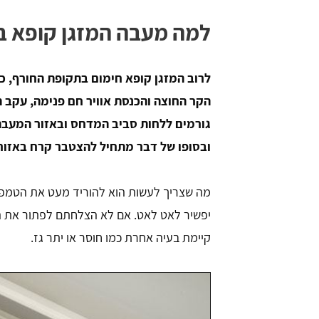
למה מעבה המזגן קופא ב
לרוב המזגן קופא חימום בתקופת החורף, 
הקר החוצה והכנסת אוויר חם פנימה, עקב 
גורמים ללחות סביב המדחס ובאזור המעבה,
yosi ehrlich
Yani
ובסופו של דבר מתחיל להצטבר קרח באזורי
מה שצריך לעשות הוא להוריד מעט את הטמפר
ירים הכי טובים ..
קיבלתי שרות מעולה והתקנו אותי במחירי
השוק והכול בחינם.
יפשיר לאט לאט. אם לא הצלחתם לפתור את הבע
קיימת בעיה אחרת כמו חוסר או יתר גז.