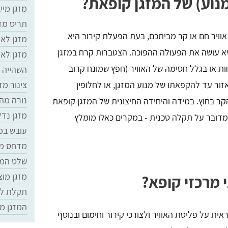
מנוע) של המזגן קופאת?
מזגן מיי
תריס מזג
אוויר חם או קר מביתכם, בעת הפעלת קירור היא
מזגן לא 
היא עושה את הפעולה ההפוכה. הצטברות קרח במזגן
מזגן לא
חות או בגלל חסימה של האוויר (חפץ שמונח קרוב
השהייה 
זור עד להקפאתו של מנוע המזגן, או לחלופין
צינור מזג
נורה מה
 בחוץ. במידה והיחידה החיצונית של המזגן קופאת
מזגן נדל
מדובר על תקלה טכנית - במקרים כאלו מומלץ
עובש במ
מדחס מז
שלט המז
מזגן מוצ
 מרכזי קופא?
תקלת לח
המזגן מו
ת על פליטת האוויר ולצורכי קירור וחימום ובנוסף