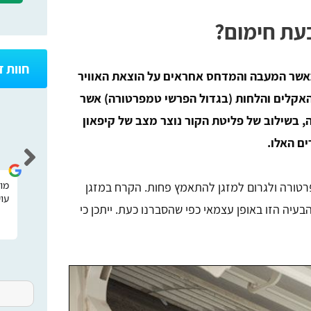
עת חימום?
חוות 
כאשר המעבה והמדחס אחראים על הוצאת האוויר
האקלים והלחות (בגדול הפרשי טמפרטורה) אשר
 בשילוב של פליטת הקור נוצר מצב של קיפאון
רונן חיו
ם האלו.
טורה ולגרום למזגן להתאמץ פחות. הקרח במזגן
אתר מאוד נח וידידותי קל לתפעול קיבלתי
מו
עו
מענה מהיר
יה הזו באופן עצמאי כפי שהסברנו כעת. ייתכן כי