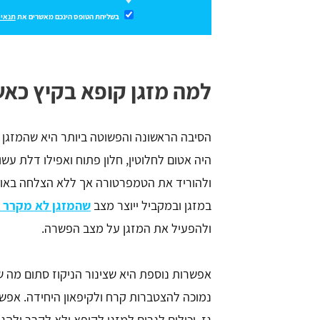
בשליחת הטופס הינכם מאשרים את
תנאי 
למה מזגן קופא בקיץ כאש
הסיבה הראשונה והפשוטה ביותר היא שהמזגן
היה אטום לחלוטין, חלון פתוח ואפילו דלת עש
ולהוריד את הטמפרטורה אך ללא הצלחה באופ
במזגן ובמקביל ייוצר מצב
שהמזגן לא מקרר ור
ולהפעיל את המזגן על מצב הפשרה.
אפשרות נוספת היא שצינור הניקוז סתום מה שי
נמוכה להצטברות קרח ולקיפאון היחידה. אפשרו
גז, יכולים לגרום למזגן לקופא ולא לקרר ולה