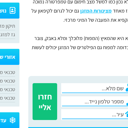
א נכון כמו למשל מצב חימום עם טמפרטורה נמוכה
נוש
גז מאחד
מצינורות המזגן
גם יכול לגרום לקיפאון על
קפיא את המעבה של המיני מרכזי.
תיקון מז
גז למזגן
א היא שהמאיץ (המפוח) מלוכלך ומלא באבק, צובר
ומה למפוח גם הפילטרים של המזגן יכולים לעשות
אזורי ש
טכנאי מז
טכנאי מז
​טכנאי מ
חזרו
​טכנאי מ
אליי
עדכ