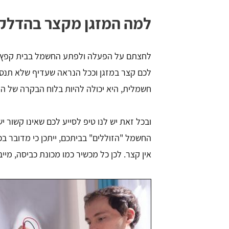
למה המזגן מקצר בהדלק
לחצתם על הפעלה ולפתע החשמל בבית קפץ? ה
לכם קצר במזגן וככל הנראה שעדיף שלא תנסו
חשמלית, היא יכולה להיות בלוח הבקרה של המזג
yosi ehrlich
Yani
ובכל זאת יש לנו טיפ לסייע לכם שאינו קשור 
החשמל "הזוללים" בביתכם, ייתכן כי מדובר ב
ירים הכי טובים ..
קיבלתי שרות מעולה והתקנו אותי במחירי
השוק והכול בחינם.
אין קצר. לכן כל מכשיר כמו מכונת כביסה, מיי