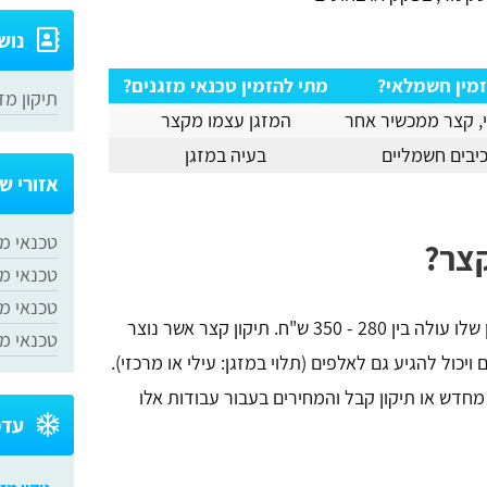
נוש
זמין חשמלאי?
מתי להזמין טכנאי מזגנים?
תיקון מז
, קצר ממכשיר אחר
המזגן עצמו מקצר
יבים חשמליים
בעיה במזגן
אזורי ש
טכנאי מז
קצר?
טכנאי מז
​טכנאי מ
במרבית המקרים קצר במזגן יהיה בקבל ותיקון שלו עולה בין 280 - 350 ש"ח. תיקון קצר אשר נוצר
​טכנאי מ
כול להגיע גם לאלפים (תלוי במזגן: עילי או מרכזי).
מחדש או תיקון קבל והמחירים בעבור עבודות אלו
עדכ