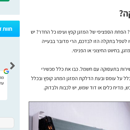
ה?
חוות 
פחת הספציפי של המזגן קפץ ועימו כל החדר? יש
 לטפל בתקלה הזו לבדכם, הרי מדובר בבעייה
ן, בחיווט החיצוני או הפנימי.
רונן חיו
ישירות בתעסוקה עם חשמל. כבו את כלל מכשירי
כלל על עומס ובעת הדלקת המזגן המתג קופץ ובכלל
אתר מאוד נח וידידותי קל לתפעול קיבלתי
מו
עו
מענה מהיר
בש, מדיח כלים או דוד שמש, יש לכבות ולבדוק.