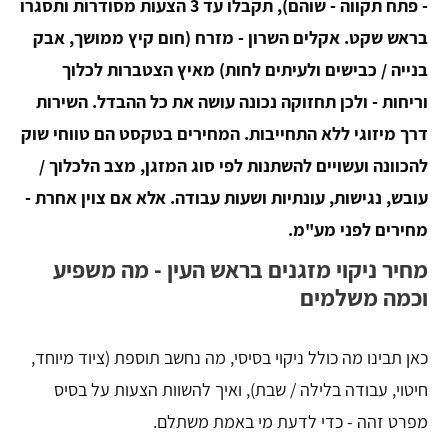
- פתח תקווה - שוהם), תקבלו עד 3 הצעות מסודרות ותסגרו
בראש שקט. אקלים השרון - מזרח (חום קיץ ממושך, אבק
בנייה / כבישים ולעיתים לחות) מאיץ הצטברות לכלוך
וריחות - ולכן תחזוקה נכונה עושה את כל ההבדל. השירות
דרך מיזוגי ללא התחייבות. המחירים בטקסט הם טווחי שוק
להכוונה ועשויים להשתנות לפי סוג המזגן, מצב הלכלוך /
עובש, נגישות, עונתיות ושעות עבודה. אלא אם צוין אחרת -
מחירים לפני מע"מ.
מחיר ניקוי מזגנים בראש העין - מה משפיע
וכמה משלמים
כאן תבינו מה כולל ניקוי בסיסי, מה נחשב תוספת (ציוד מיוחד,
חיטוי, עבודה בלילה / שבת), ואיך להשוות הצעות על בסיס
מפרט זהה - כדי לדעת מי באמת משתלם.