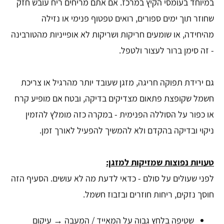
במיוחד בעומסי הקיץ במרכז. אם אתם מריחים ריח עובש חזק
שחוזר תוך ימים ספורים, רואים טפטוף פנימי או נזילה
מהיחידה, או שומעים חריקות ושריקות לא אופייניות מהטורבינה
- זה סימן ברור לעצור ולטפל.
גם ירידת תפוקה חריגה, מזגן שעובד יותר מהרגיל או צריכת
חשמל שקופצת פתאום מצדיקים בדיקה, ובטח אם מופיע קרח
או כפור על הסוללה הפנימית - במקרה כזה מומלץ להזמין
ניקוי ובדיקה בהקדם ולא להמשיך להפעיל לאורך זמן.
טעויות נפוצות שמזיקות למזגן:
לפני שעולים על סולם - כדאי לדעת מה לא עושים. הסעיף הזה
חוסך נזקים, ריחות חוזרים ובזבוז חשמל.
שטיפה בלחץ גבוה על המאייד / המעבה → עיקום