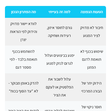
הטעות הנפוצה
למה זה בעייתי
מה הפתרון הנכון
לוודא יישור מדויק
חיבור לא מדויק
גורם לחוסר איזון,
והידוק לפי הוראות
לציר המנוע
רעידות ושחיקה
יצרן
שימוש בכנף לא
להשתמש בכנף
יפגע בביצועים ועלול
תואמת לדגם
תואמת בלבד - לפי
לגרום לנזק למנוע
המזגן
מספר דגם
עלול לשבור את
הידוק יתר של
להדק באופן מבוקר -
הפלסטיק או לעקם
הבורג המרכזי
לא "עד הסוף בכוח"
את הציר
חוסר ניקוי של
שאריות לכלוך יגרמו
לנקות את הציר היטב