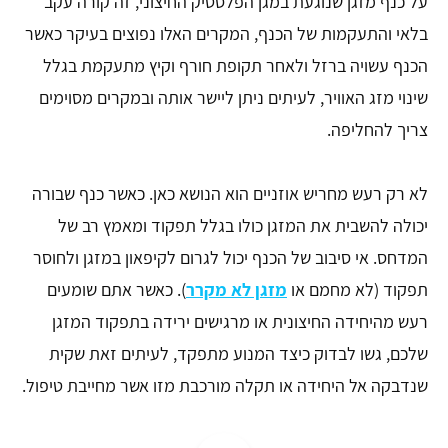
על כנף מזגן שנוגעת במגן הפלסטיק החיצוני, זה קורה עקב
בלאי והתעקמות של הכנף, המקרים האלו נפוצים בעיקר כאשר
הכנף עשויה ברזל ולאחר תקופת חורף וקיץ מתעקמת בגלל
שינוי מזג האוויר, לעיתים ניתן ליישר אותה ובמקרים מסוימים
צריך להחליפה.
לא רק רעש מחריש אוזניים הוא הנושא כאן. כאשר כנף שבורה
יכולה להשבית את המזגן כולו בגלל תפקוד ומאמץ רב של
המדחס. אי סיבוב של הכנף יכול לגרום לקיפאון במזגן ולחוסר
תפקוד (לא מחמם או
מזגן לא מקרר
). כאשר אתם שומעים
רעש מהיחידה החיצונית או מרגישים ירידה בתפקוד המזגן
שלכם, גשו לבדוק כיצד המנוע מתפקד, לעיתים זאת שקית
שנדבקה אל היחידה או תקלה מורכבת מזו אשר מחייבת טיפול.