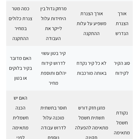
מרחק גדול בין
כמה מטר
אורך
אורך הצנרת
היחידות עלול
צנרת כלולים
הצנרת
משפיע על עלות
לייקר את
במחיר
הנדרש
ההתקנה
העבודה
ההתקנה
קיר בטון עשוי
האם מדובר
סוג הקיר
לא כל קיר נקדח
לדרוש קידוח
בקיר בלוקים
לקידוח
באותה מורכבות
יהלום ותוספת
או בטון
מחיר
האם יש
מזגן חזק דורש
חוסר בתשתית
הכנה
נקודת
תשתית חשמל
מוכנה עלול
חשמלית
חשמל
מתאימה להפעלה
לדרוש עבודה
מתאימה
מתאימה
תקינה
נוספת
לפני