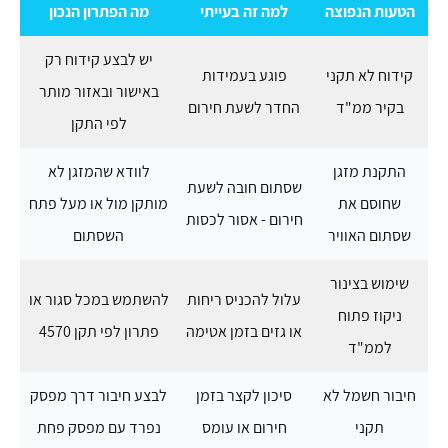
הטעות הנפוצה
למה זה בעייתי
מה הפתרון הנכון
יש לבצע קידוח רק
קידוח לא תקני
פוגע בעמידות
באישור ובאזור מותר
בקיר ממ"ד
החדר לשעת חירום
לפי התקן
התקנת מזגן
לוודא שהמזגן לא
שסתום חובה לשעת
שחוסם את
מותקן מול או מעל פתח
חירום - אסור לכסות
שסתום האוויר
השסתום
שימוש בצינור
עלול להכניס ריחות
להשתמש במכל סגור או
ניקוז פתוח
או גזים בזמן אטימה
פתרון לפי תקן 4570
לממ"ד
חיבור חשמל לא
סיכון לקצר בזמן
לבצע חיבור דרך מפסק
תקני
חירום או עומס
נפרד עם מפסק פחת