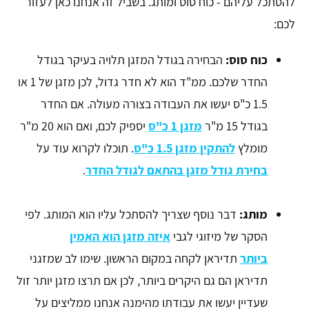
להסתכל עליהם - כוח סוס ומותג. בשביל זה אנחנו כאן לעזור
לכם:
כוח סוס:
הבחירה בגודל המזגן תלויה בעיקר בגודל
החדר שלכם. ממ"ד הוא לא חדר גדול, לכן מזגן של 1 או
1.5 כ"ס יעשו את העבודה בצורה מעולה. אם החדר
בגודל 15 מ"ר
מזגן 1 כ"ס
יספיק לכם, ואם הוא 20 מ"ר
מומלץ
להתקין מזגן 1.5 כ"ס
. תוכלו לקרוא עוד על
בחירת גודל מזגן בהתאם לגודל החדר
.
מותג:
דבר נוסף שצריך להסתכל עליו הוא המותג. לפי
הסקר של מיזוגי לגבי
איזה מזגן הוא האמין
ביותר
תדיראן לקחה במקום הראשון. שימו לב שמזגני
תדיראן הם גם היקרים ביותר, לכן אם תרצו מזגן יותר זול
שעדיין יעשו את עבודתו מהימנה אנחנו ממליצים על