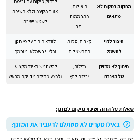
לבדוק מיקום עם זרימת
התקנה במקום לא
ביעילות,
אוויר תקינה וללא חשיפה
מתאים
התחממות
לשמש ישירה
יתר
חיבור לקוי
קצרים, סכנת
לוודא חיבור על פי תקן
לחשמל
התחשמלות
ובליווי חשמלאי מוסמך
חיתוך לא מדויק
נזילות,
להשתמש בציוד מקצועי
של הצנרת
ירידת לחץ
ולבצע מדידה מדויקת מראש
שאלות על הזזה ושינוי מיקום למזגן:
באילו מקרים לא משתלם להעביר את המזגן?
במידה ומדובר על מזגן ישן מאוד, ייתכן וכדאי להחליפו במזגן