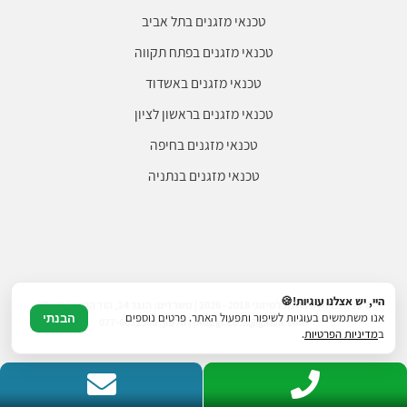
טכנאי מזגנים בתל אביב
טכנאי מזגנים בפתח תקווה
טכנאי מזגנים באשדוד
טכנאי מזגנים בראשון לציון
טכנאי מזגנים בחיפה
טכנאי מזגנים בנתניה
היי, יש אצלנו עוגיות!🍪
© כל הזכויות שמורות למיזוגי 2018 - 2026 | משרדים: הנגר 24, הוד השרון | דוא"ל:
אנו משתמשים בעוגיות לשיפור ותפעול האתר. פרטים נוספים
הבנתי
mizugi.co.il@gmail.com | טלפון: 077-6052500
ב
מדיניות הפרטיות
.