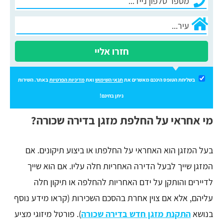
חזרו אליי
בשליחת הטופס הינכם מאשרים את
תנאי השימוש
ואת
מדיניות הפרטיות
באתר. השירות
ניתן בחינם!
מי אחראי על החלפת מזגן בדירה שכורה?
בעל המזגן הוא האחראי על החלפתו או ביצוע תיקונים. אם
המזגן שייך לבעל הדירה האחריות חלה עליו. אם הוא שייך
לדיירים והותקן על ידם האחריות להחלפה או תיקון חלה
עליהם, אלא אם צוין אחרת בהסכם השכירות (קראו מידע נוסף
בנושא
התקנת מזגן חדש בדירה שכורה
). פורטל מיזוגי מציע