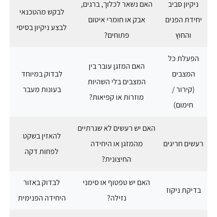
ניקיון סביב
האם נשאר לכלוך, ברגים,
לבקש מהטכנאי
יחידת הפנים
אבק או חומרי איטום
לבצע ניקיון בסיסי
והחוץ
פתוחים?
הפעלת כל
האם המזגן עובר בין
המצבים
לבדוק במיוחד
המצבים בלי השהיות
(קירור /
בעונות מעבר
מוזרות או קפיאות?
חימום)
האם יש רעשים לא שגרתיים
להאזין בשקט
רעשים חריגים
מהמזגן או היחידה
לפחות דקה
החיצונית?
האם יש טפטוף או סימני
לבדוק באזור
בדיקת ניקוז
נזילה?
היחידה הפנימית