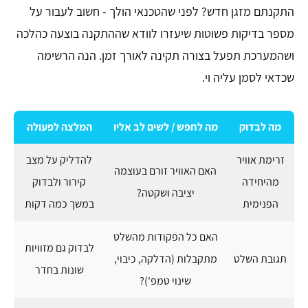
התקנתם מזגן חדש? לפני שהטכנאי הולך - חשוב לעבור על
מספר בדיקות פשוטות שיעזרו לוודא שההתקנה בוצעה כהלכה
ושהמערכת תפעל בצורה תקינה לאורך זמן. הנה הרשימה
שכדאי לסמן עליה וי.
מה לבדוק
מה לחפש / לשים לב אליו
המלצה לפעולה
זרימת אוויר
להדליק על מצב
האם האוויר זורם בעוצמה
מהיחידה
קירור ולבדוק
יציבה ושקטה?
הפנימית
במשך כמה דקות
האם כל הפקודות מהשלט
לבדוק גם מזוויות
תגובת השלט
מתקבלות (הדלקה, כיבוי,
שונות בחדר
שינוי טמפ')?