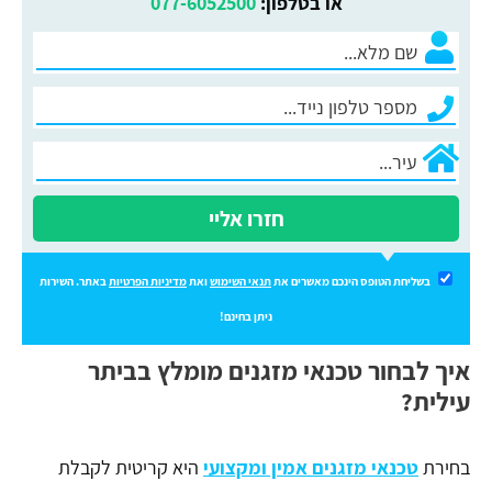
או בטלפון:
077-6052500
חזרו אליי
בשליחת הטופס הינכם מאשרים את
תנאי השימוש
ואת
מדיניות הפרטיות
באתר. השירות
ניתן בחינם!
איך לבחור טכנאי מזגנים מומלץ בביתר
עילית?
בחירת
טכנאי מזגנים אמין ומקצועי
היא קריטית לקבלת