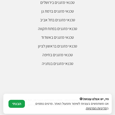
טכנאי מזגנים בירושלים
טכנאי מזגנים ברמת גן
טכנאי מזגנים בתל אביב
טכנאי מזגנים בפתח תקווה
טכנאי מזגנים באשדוד
טכנאי מזגנים בראשון לציון
טכנאי מזגנים בחיפה
טכנאי מזגנים בנתניה
היי, יש אצלנו עוגיות!🍪
© כל הזכויות שמורות למיזוגי 2018 - 2026 | משרדים: הנגר 24, הוד השרון | דוא"ל:
אנו משתמשים בעוגיות לשיפור ותפעול האתר. פרטים נוספים
הבנתי
mizugi.co.il@gmail.com | טלפון: 077-6052500
ב
מדיניות הפרטיות
.