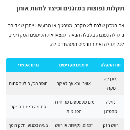
תקלות נפוצות במזגנים וכיצד לזהות אותן
אם המזגן שלכם לא מקרר, מטפטף או מרעיש - ייתכן שמדובר
בתקלה נפוצה. בטבלה הבאה תמצאו את הסימנים המקדימים
לכל תקלה ואת הגורמים האפשריים לה.
סוג התקלה
סימנים מקדימים
גורם אפשרי
מזגן לא
אוויר יוצא אך לא קר
חוסר בגז, פילטר סתום
מקרר
נזילה
מים מטפטפים מהיחידה
סתימה בצינור הניקוז
מהמזגן
הפנימית
רעש חזק
זמזום, נקישות או רעש
בעיה במנוע, חלק רופף