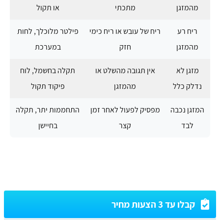
מהמזגן
מתכתי
או תקול
ריח רע
ריח של עובש או ריח כימי
פילטר מלוכלך, לחות
מהמזגן
חזק
במערכת
מזגן לא
אין תגובה מהשלט או
תקלה בחשמל, לוח
נדלק כלל
מהמזגן
פיקוד תקול
המזגן נכבה
מפסיק לפעול לאחר זמן
התחממות יתר, תקלה
לבד
קצר
בחיישן
קבלו עד 3 הצעות מחיר