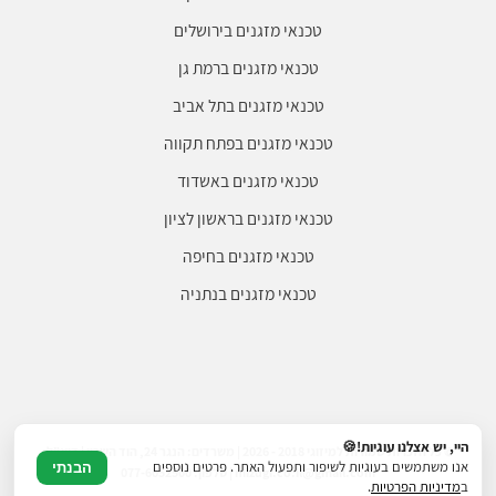
טכנאי מזגנים בירושלים
טכנאי מזגנים ברמת גן
טכנאי מזגנים בתל אביב
טכנאי מזגנים בפתח תקווה
טכנאי מזגנים באשדוד
טכנאי מזגנים בראשון לציון
טכנאי מזגנים בחיפה
טכנאי מזגנים בנתניה
היי, יש אצלנו עוגיות!🍪
© כל הזכויות שמורות למיזוגי 2018 - 2026 | משרדים: הנגר 24, הוד השרון | דוא"ל:
אנו משתמשים בעוגיות לשיפור ותפעול האתר. פרטים נוספים
הבנתי
mizugi.co.il@gmail.com | טלפון: 077-6052500
ב
מדיניות הפרטיות
.