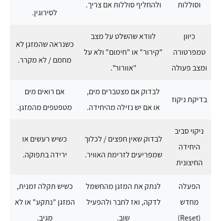
וסוללות
ולהחליף סוללות אם צריך.
לסירוגין.
כיוון
לוודא שהשלט על מצב
כשנראה שהמזגן לא
טמפרטורה
"קירור" או "חימום" ולא על
מחמם / לא מקרר.
ומצב פעולה
"אוורור".
לבדוק אם מצטברים מים,
אם רואים מים
בדיקת ניקוז
או אם יש נזילה מהיחידה.
מטפטפים מהמזגן.
ניקוי סביב
לבדוק שאין חפצים / לכלוך
כשיש רעשים או
היחידה
שמפריעים לזרימת האוויר.
ירידה בתפוקה.
החיצונית
הפעלה
לנתק את המזגן מהחשמל
כשיש תקלה זמנית,
מחדש
לדקה, ואז לחבר ולהפעיל
המזגן "נתקע" או לא
(Reset)
שוב.
מגיב.